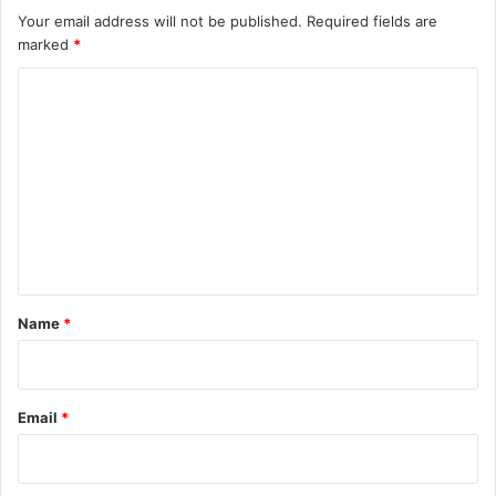
Your email address will not be published.
Required fields are
marked
*
C
o
m
m
e
n
t
*
Name
*
Email
*