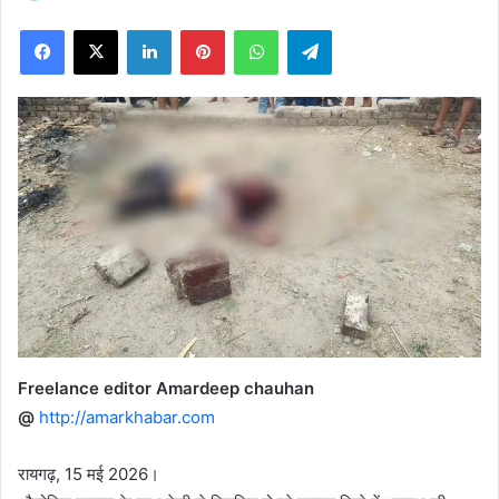
on
Facebook
X
LinkedIn
Pinterest
WhatsApp
Telegram
X
Freelance editor Amardeep chauhan
@
http://amarkhabar.com
रायगढ़, 15 मई 2026।