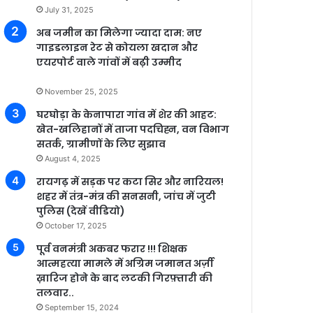
July 31, 2025
अब जमीन का मिलेगा ज्यादा दाम: नए
गाइडलाइन रेट से कोयला खदान और
एयरपोर्ट वाले गांवों में बढ़ी उम्मीद
November 25, 2025
घरघोड़ा के केनापारा गांव में शेर की आहट:
खेत-खलिहानों में ताजा पदचिह्न, वन विभाग
सतर्क, ग्रामीणों के लिए सुझाव
August 4, 2025
रायगढ़ में सड़क पर कटा सिर और नारियल!
शहर में तंत्र-मंत्र की सनसनी, जांच में जुटी
पुलिस (देखें वीडियो)
October 17, 2025
पूर्व वनमंत्री अकबर फरार !!! शिक्षक
आत्महत्या मामले में अग्रिम जमानत अर्ज़ी
ख़ारिज होने के बाद लटकी गिरफ़्तारी की
तलवार..
September 15, 2024