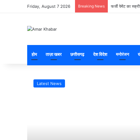
Friday, August 7 2026
Breaking News
फर्जी पेमेंट का स्
होम
ताज़ा खबर
छत्तीसगढ़
देश विदेश
मनोरंजन
ख
Latest News
एंगे
ान
 रहा
का”