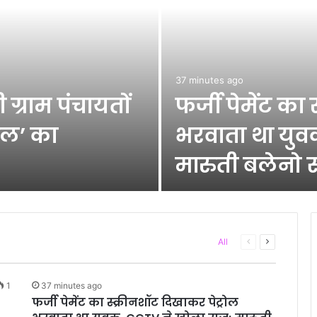
37 minutes ago
ग्राम पंचायतों
फर्जी पेमेंट का
ाल’ का
भरवाता था युव
मारुती बलेनो 
Previous
Next
All
page
page
1
37 minutes ago
फर्जी पेमेंट का स्क्रीनशॉट दिखाकर पेट्रोल