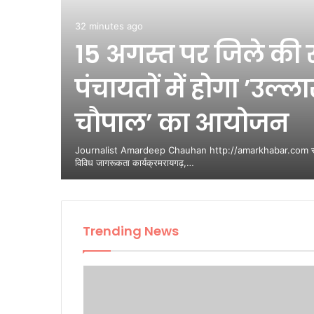
32 minutes ago
15 अगस्त पर जिले की स
ाफिया’
पंचायतों में होगा ’उल्
ेरे में
चौपाल’ का आयोजन
 निशाना,
ह के
Journalist Amardeep Chauhan http://amarkhabar.com साक्षरता
विविध जागरूकता कार्यक्रमरायगढ़,…
Trending News