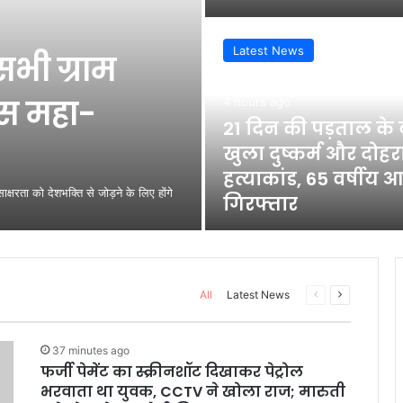
Latest News
भी ग्राम
लास महा-
4 hours ago
21 दिन की पड़ताल के 
खुला दुष्कर्म और दोहर
हत्याकांड, 65 वर्षीय 
 को देशभक्ति से जोड़ने के लिए होंगे
गिरफ्तार
Previous
Next
All
Latest News
page
page
37 minutes ago
फर्जी पेमेंट का स्क्रीनशॉट दिखाकर पेट्रोल
भरवाता था युवक, CCTV ने खोला राज; मारुती