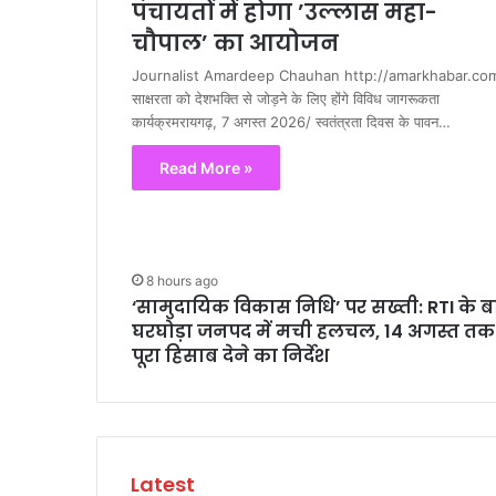
पंचायतों में होगा ’उल्लास महा-
चौपाल’ का आयोजन
Journalist Amardeep Chauhan http://amarkhabar.co
साक्षरता को देशभक्ति से जोड़ने के लिए होंगे विविध जागरूकता
कार्यक्रमरायगढ़, 7 अगस्त 2026/ स्वतंत्रता दिवस के पावन…
Read More »
8 hours ago
‘सामुदायिक विकास निधि’ पर सख्ती: RTI के ब
घरघोड़ा जनपद में मची हलचल, 14 अगस्त तक
पूरा हिसाब देने का निर्देश
Latest