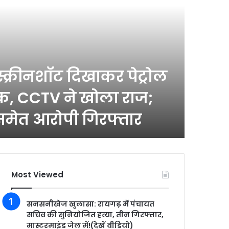
2 hours a
 स्क्रीनशॉट दिखाकर पेट्रोल
तमना
क, CCTV ने खोला राज;
प्रक्
समेत आरोपी गिरफ्तार
गणि
Most Viewed
सनसनीखेज खुलासा: रायगढ़ में पंचायत
सचिव की सुनियोजित हत्या, तीन गिरफ्तार,
मास्टरमाइंड जेल में!(देखें वीडियो)