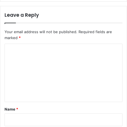
Leave a Reply
Your email address will not be published.
Required fields are
marked
*
C
o
m
m
e
n
t
*
Name
*