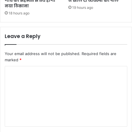
गांव की सहमति से तय होगा
ने खोल दी व्यवस्था की पोल
नया ठिकाना
19 hours ago
18 hours ago
Leave a Reply
Your email address will not be published.
Required fields are
marked
*
C
o
m
m
e
n
t