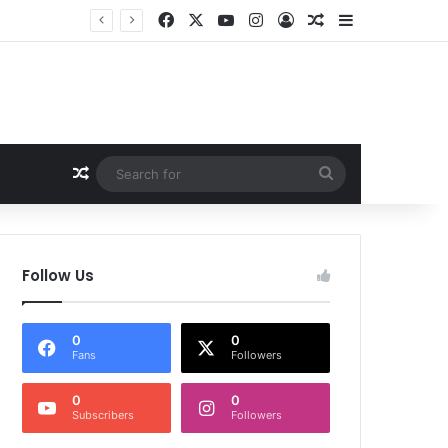
Facebook
X
YouTube
Instagram
Log In
Random Article
Sidebar
Random Article
Search
for
Follow Us
0
0
Fans
Followers
0
0
Subscribers
Followers