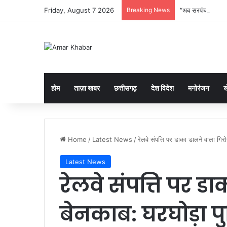
Friday, August 7 2026
Breaking News
“अब सरपंच खुद बनाए
होम
ताज़ा खबर
छत्तीसगढ़
देश विदेश
मनोरंजन
ख
Home
/
Latest News
/
रेलवे संपत्ति पर डाका डालने वाला गिर
Latest News
रेलवे संपत्ति पर ड
बेनकाब: घरघोड़ा 