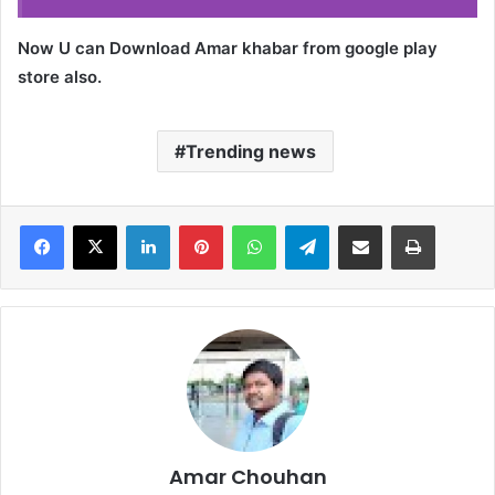
Now U can Download Amar khabar from google play
store also.
Trending news
Facebook
X
LinkedIn
Pinterest
WhatsApp
Telegram
Share via Email
Print
Amar Chouhan