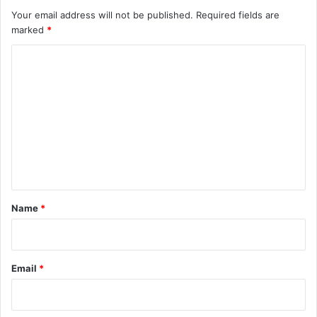
Your email address will not be published.
Required fields are
marked
*
C
o
m
m
e
n
t
*
Name
*
Email
*