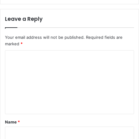
Leave a Reply
Your email address will not be published.
Required fields are
marked
*
C
o
m
m
e
n
t
*
Name
*