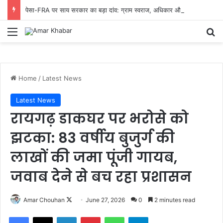
पेसा-FRA पर साय सरकार का बड़ा दांव: ग्राम स्वराज, अधिकार और संसाधनों पर ‘लोक हक’ के लिए टास्क फोर्स एक्टिव
Menu
Se
Home
/
Latest News
Latest News
रायगढ़ डाकघर पर भरोसे को
झटका: 83 वर्षीय बुजुर्ग की
लाखों की जमा पूंजी गायब,
जवाब देने से बच रहा प्रशासन
Follow
Amar Chouhan
June 27, 2026
0
2 minutes read
on
Facebook
X
LinkedIn
Pinterest
WhatsApp
Telegram