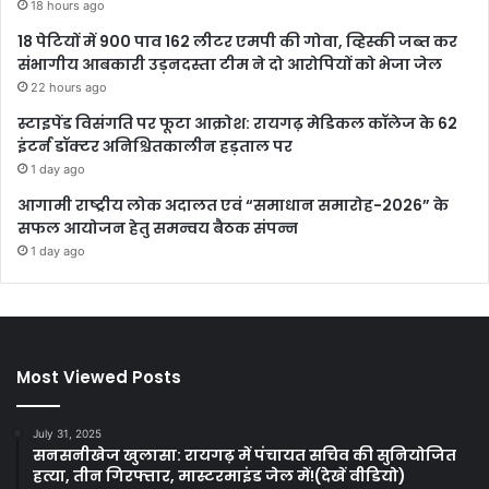
18 hours ago
18 पेटियों में 900 पाव 162 लीटर एमपी की गोवा, व्हिस्की जब्त कर
संभागीय आबकारी उड़नदस्ता टीम ने दो आरोपियों को भेजा जेल
22 hours ago
स्टाइपेंड विसंगति पर फूटा आक्रोश: रायगढ़ मेडिकल कॉलेज के 62
इंटर्न डॉक्टर अनिश्चितकालीन हड़ताल पर
1 day ago
आगामी राष्ट्रीय लोक अदालत एवं “समाधान समारोह-2026” के
सफल आयोजन हेतु समन्वय बैठक संपन्न
1 day ago
Most Viewed Posts
July 31, 2025
सनसनीखेज खुलासा: रायगढ़ में पंचायत सचिव की सुनियोजित
हत्या, तीन गिरफ्तार, मास्टरमाइंड जेल में!(देखें वीडियो)