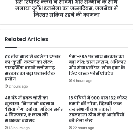
प्रेस रिपोर्टर क्लब ने सादगी और सम्मान के साथ
मनाया दुर्गेश डनसेना का जन्मदिवस, जनसेवा में
निरंतर सक्रिय रहने की कामना
Related Articles
हर तीन साल में बदलेगा दफ्तर
पेसा-FRA पर साय सरकार का
का ‘कुर्सी-कलम का खेल’:
बड़ा दांव: ग्राम स्वराज, अधिकार
पारदर्शिता बढ़ाने छत्तीसगढ़
और संसाधनों पर ‘लोक हक’ के
सरकार का बड़ा प्रशासनिक
लिए टास्क फोर्स एक्टिव
प्रयोग
4 hours ago
2 hours ago
48 घंटे में डबल चोरी का
18 पेटियों में 900 पाव 162 लीटर
खुलासा: निगरानी बदमाश
एमपी की गोवा, व्हिस्की जब्त
‘शिवा गैंग’ दबोचा, महिला समेत
कर संभागीय आबकारी
4 गिरफ्तार, ₹2 लाख की
उड़नदस्ता टीम ने दो आरोपियों
मशरूका बरामद
को भेजा जेल
18 hours ago
22 hours ago