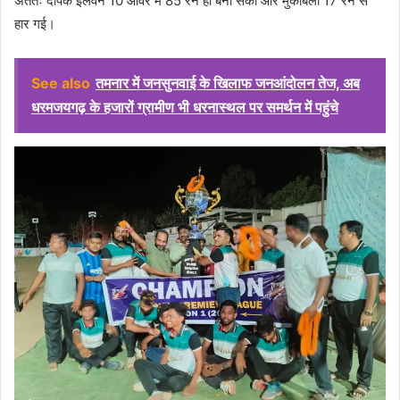
अंततः दीपक इलेवन 10 ओवर में 85 रन ही बना सकी और मुकाबला 17 रन से
हार गई।
See also
तमनार में जनसुनवाई के खिलाफ जनआंदोलन तेज, अब
धरमजयगढ़ के हजारों ग्रामीण भी धरनास्थल पर समर्थन में पहुंचे