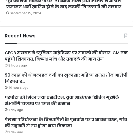
पूर्व वनमंत्री अकबर फरार !!! शिक्षक आत्महत्या मामले में अग्रिम
जमानत अर्ज़ी ख़ारिज होने के बाद लटकी गिरफ़्तारी की तलवार..
September 15, 2024
Recent News
CECB रायगढ़ में ‘जूनियर साइंटिस्ट’ पर सवालों की बौछार: CM तक
पहुंची शिकायत, निष्पक्ष जांच और तबादले की मांग तेज
8 hours ago
90 लाख की ऑनलाइन ठगी का खुलासा: महिला समेत तीन आरोपी
गिरफ्तार…
14 hours ago
घरघोड़ा को मिला नया एसडीएम, युवा आईएएस क्षितिज गुरभेले
संभालेंगे राजस्व प्रशासन की कमान
1 day ago
पेलमा परियोजना के विस्थापितों के पुनर्वास पर प्रशासन सख्त, गांव
की सहमति से तय होगा नया ठिकाना
1 day ago