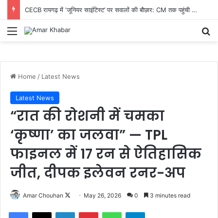
CECB रायगढ़ में ‘जूनियर साइंटिस्ट’ पर सवालों की बौछार: CM तक पहुंची शिकायत, निष्पक्ष जांच और तबादले की मांग तेज
Menu
Se
Home
/
Latest News
Latest News
“रात की रोशनी में चमका
‘कृष्णा’ का जलवा” — TPL
फाइनल में 17 रन से ऐतिहासिक
जीत, दीपक इलेवन रनर-अप
Follow
Amar Chouhan
May 26, 2026
0
3 minutes read
on
Facebook
X
LinkedIn
Pinterest
WhatsApp
Telegram