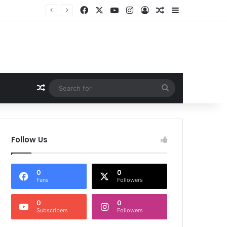
Facebook
X
YouTube
Instagram
Log In
Random Article
Sidebar
Random Article
Search
for
Follow Us
0
0
Fans
Followers
0
0
Subscribers
Followers