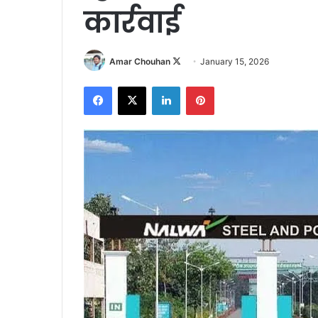
कार्रवाई
Follow
Amar Chouhan
January 15, 2026
on
Facebook
X
LinkedIn
Pinterest
X