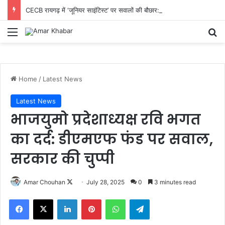
CECB रायगढ़ में ‘जूनियर साइंटिस्ट’ पर सवालों की बौछार: CM तक पहुंची शिकायत, निष्पक्ष जांच और तबादले की मांग तेज
Menu
Se
Home
/
Latest News
Latest News
भाजयुमो प्रदेशाध्यक्ष रवि भगत
का दर्द: डीएमएफ फंड पर सवाल,
सरकार की चुप्पी
Follow
Amar Chouhan
July 28, 2025
0
3 minutes read
on
Facebook
X
LinkedIn
Pinterest
WhatsApp
Telegram
X