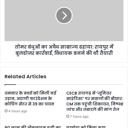
तोमर बंधुओं का अवैध साम्राज्य ढहाया: रायपुर में
बुलडोजर कार्रवाई, विधायक बनने की थी तैयारी
Related Articles
तमनार के बच्चों को मिली नई
CECB रायगढ़ में ‘जूनियर
उड़ान, अदाणी फाउंडेशन के
साइंटिस्ट’ पर सवालों की बौछार:
कोचिंग सेंटर से 39 का चयन
CM तक पहुंची शिकायत, निष्पक्ष
जांच और तबादले की मांग तेज
4 hours ago
7 hours ago
90 लाख की ऑनलाइन ठगी का
घरघोड़ा को मिला नया