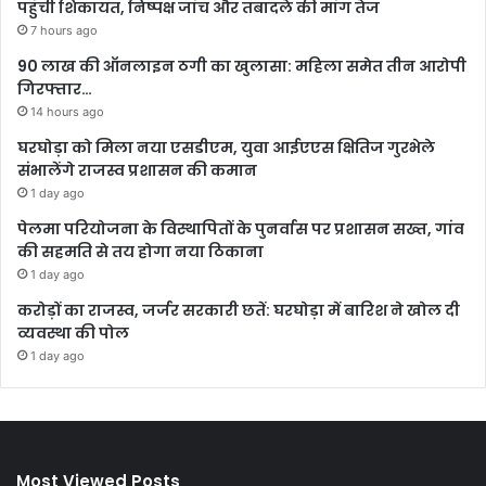
पहुंची शिकायत, निष्पक्ष जांच और तबादले की मांग तेज
7 hours ago
90 लाख की ऑनलाइन ठगी का खुलासा: महिला समेत तीन आरोपी
गिरफ्तार…
14 hours ago
घरघोड़ा को मिला नया एसडीएम, युवा आईएएस क्षितिज गुरभेले
संभालेंगे राजस्व प्रशासन की कमान
1 day ago
पेलमा परियोजना के विस्थापितों के पुनर्वास पर प्रशासन सख्त, गांव
की सहमति से तय होगा नया ठिकाना
1 day ago
करोड़ों का राजस्व, जर्जर सरकारी छतें: घरघोड़ा में बारिश ने खोल दी
व्यवस्था की पोल
1 day ago
Most Viewed Posts