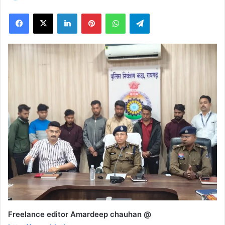
on
Facebook
X
LinkedIn
Pinterest
WhatsApp
Telegram
X
Freelance editor Amardeep chauhan @