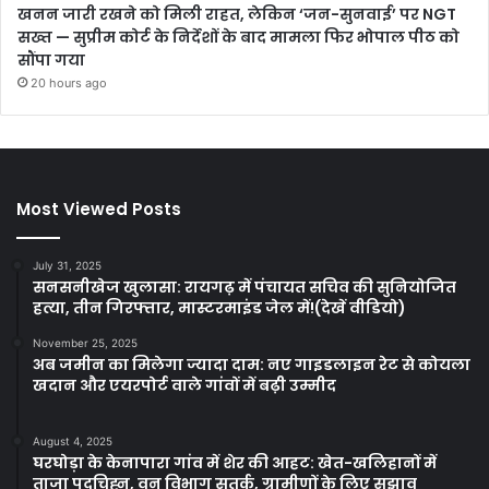
खनन जारी रखने को मिली राहत, लेकिन ‘जन-सुनवाई’ पर NGT
सख्त — सुप्रीम कोर्ट के निर्देशों के बाद मामला फिर भोपाल पीठ को
सौंपा गया
20 hours ago
Most Viewed Posts
July 31, 2025
सनसनीखेज खुलासा: रायगढ़ में पंचायत सचिव की सुनियोजित
हत्या, तीन गिरफ्तार, मास्टरमाइंड जेल में!(देखें वीडियो)
November 25, 2025
अब जमीन का मिलेगा ज्यादा दाम: नए गाइडलाइन रेट से कोयला
खदान और एयरपोर्ट वाले गांवों में बढ़ी उम्मीद
August 4, 2025
घरघोड़ा के केनापारा गांव में शेर की आहट: खेत-खलिहानों में
ताजा पदचिह्न, वन विभाग सतर्क, ग्रामीणों के लिए सुझाव