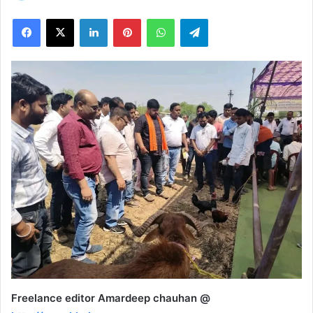
on
Facebook
X
LinkedIn
Pinterest
WhatsApp
Telegram
X
Freelance editor Amardeep chauhan @