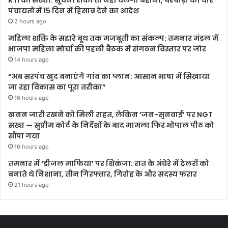
RTI की सख्ती: सूचना रोकी तो नहीं चलेगा बहाना, घरघोड़ा की चार
पंचायतों में 15 दिन में हिसाब देने का आदेश
2 hours ago
महिला शक्ति के सहारे बूथ तक मजबूती का संकल्प: तमनार मंडल में
भाजपा महिला मोर्चा की पहली बैठक में संगठन विस्तार पर जोर
14 hours ago
“अब सरपंच खुद बनाएंगे गांव का प्लान: आसान भाषा में सिखाया
जा रहा विकास का पूरा तरीका”
16 hours ago
खनन जारी रखने को मिली राहत, लेकिन ‘जन-सुनवाई’ पर NGT
सख्त — सुप्रीम कोर्ट के निर्देशों के बाद मामला फिर भोपाल पीठ को
सौंपा गया
16 hours ago
तमनार में ‘डीजल माफिया’ पर शिकंजा: रात के अंधेरे में ट्रेलरों को
बनाते थे निशाना, तीन गिरफ्तार, गिरोह के और सदस्य फरार
21 hours ago