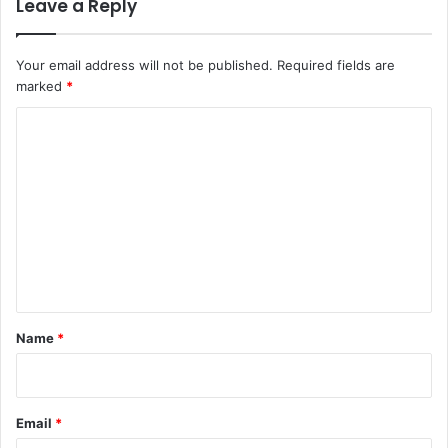
Leave a Reply
Your email address will not be published.
Required fields are
marked
*
C
o
m
m
e
n
t
*
Name
*
Email
*