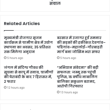
सवाल
Related Articles
मुख्यमंत्री रोजगार सृजन
बरसात में उजागर हुई तमनार
कार्यक्रम से ग्रामीण क्षेत्र में उद्योग
की सड़कों की हकीकत:देवगांव–
स्थापना का अवसर, 35 प्रतिशत
पडिगांव–महालोई–गौरबाहरी
तक मिलेगा अनुदान
मार्ग बना जोखिम भरा सफर
5 hours ago
5 hours ago
जंगल में संदिग्ध गौवध की
“अभियान संवेदना” की बड़ी
सूचना से कापू में तनाव, ग्रामीणों
सफलता: जम्मू तक पहुंची
की घेराबंदी के बाद 7 हिरासत में,
पुलिस, 16 वर्षीय नाबालिग
2 फरार
बालिका सकुशल बरामद,
आरोपी गिरफ्तार
12 hours ago
13 hours ago