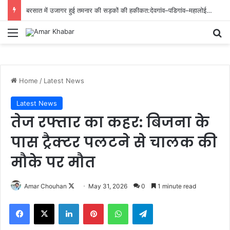
बरसात में उजागर हुई तमनार की सड़कों की हकीकत:देवगांव–पडिगांव–महालोई–गौरबाहरी मार्ग बना जोखिम भरा सफर
Menu
Se
Home
/
Latest News
Latest News
तेज रफ्तार का कहर: बिजना के
पास ट्रैक्टर पलटने से चालक की
मौके पर मौत
Follow
Amar Chouhan
May 31, 2026
0
1 minute read
on
Facebook
X
LinkedIn
Pinterest
WhatsApp
Telegram
X