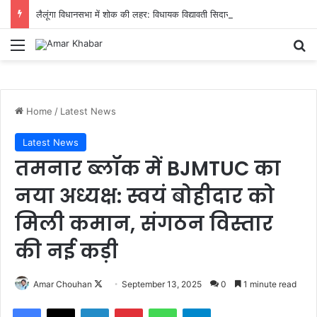
लैलूंगा विधानसभा में शोक की लहर: विधायक विद्यावती सिदार के पति कुंजबिहारी सिदार का आकस्मिक निधन
Menu
Se
Home
/
Latest News
Latest News
तमनार ब्लॉक में BJMTUC का
नया अध्यक्ष: स्वयं बोहीदार को
मिली कमान, संगठन विस्तार
की नई कड़ी
Follow
Amar Chouhan
September 13, 2025
0
1 minute read
on
Facebook
X
LinkedIn
Pinterest
WhatsApp
Telegram