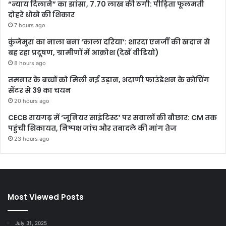
“न्याय दिलाने” का झांसा, 7.70 लाख की ठगी: पीड़िता फूलमती
दोहरे धोखे की शिकार
7 hours ago
कुंजेमुरा का नाला बना ‘काला दरिया’: शारदा एनर्जी की खदान से
बह रहा प्रदूषण, ग्रामीणों में आक्रोश (देखें वीडियो)
8 hours ago
तमनार के बच्चों को मिली नई उड़ान, अदाणी फाउंडेशन के कोचिंग
सेंटर से 39 का चयन
20 hours ago
CECB रायगढ़ में ‘जूनियर साइंटिस्ट’ पर सवालों की बौछार: CM तक
पहुंची शिकायत, निष्पक्ष जांच और तबादले की मांग तेज
23 hours ago
Most Viewed Posts
July 31, 2025