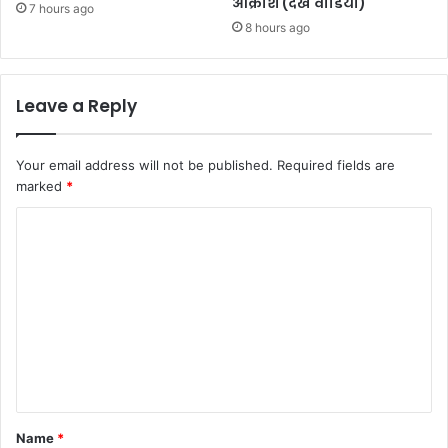
आक्रोश (देखें वीडियो)
7 hours ago
8 hours ago
Leave a Reply
Your email address will not be published.
Required fields are
marked
*
C
o
m
m
e
n
t
*
Name
*