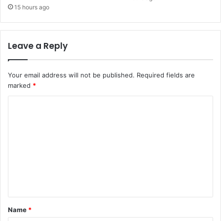
15 hours ago
Leave a Reply
Your email address will not be published.
Required fields are
marked
*
C
o
m
m
e
n
t
*
Name
*