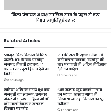
जिला पंचायत अध्यक्ष सालिक साय के पहल से ठप्प
विद्युत आपूर्ति हुई बहाल
Related Articles
‘सामुदायिक विकास निधि’ पर
RTI की सख्ती: सूचना रोकी तो
सख्ती: RTI के बाद घरघोड़ा
नहीं चलेगा बहाना, घरघोड़ा की
जनपद में मची हलचल, 14
चार पंचायतों में 15 दिन में हिसाब
अगस्त तक पूरा हिसाब देने का
देने का आदेश
निर्देश
3 hours ago
3 hours ago
महिला शक्ति के सहारे बूथ तक
“अब सरपंच खुद बनाएंगे गांव
मजबूती का संकल्प: तमनार
का प्लान: आसान भाषा में
मंडल में भाजपा महिला मोर्चा
सिखाया जा रहा विकास का पूरा
की पहली बैठक में संगठन
तरीका”
विस्तार पर जोर
17 hours ago