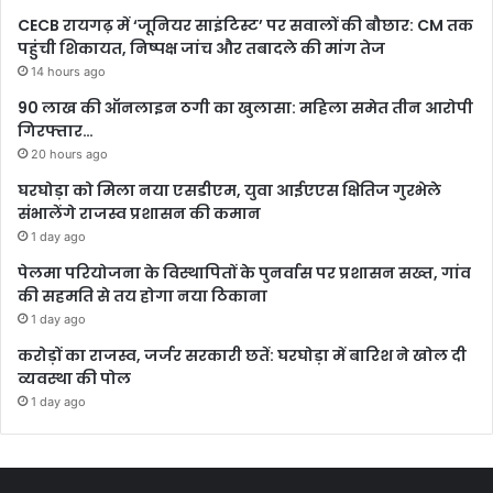
CECB रायगढ़ में ‘जूनियर साइंटिस्ट’ पर सवालों की बौछार: CM तक
पहुंची शिकायत, निष्पक्ष जांच और तबादले की मांग तेज
14 hours ago
90 लाख की ऑनलाइन ठगी का खुलासा: महिला समेत तीन आरोपी
गिरफ्तार…
20 hours ago
घरघोड़ा को मिला नया एसडीएम, युवा आईएएस क्षितिज गुरभेले
संभालेंगे राजस्व प्रशासन की कमान
1 day ago
पेलमा परियोजना के विस्थापितों के पुनर्वास पर प्रशासन सख्त, गांव
की सहमति से तय होगा नया ठिकाना
1 day ago
करोड़ों का राजस्व, जर्जर सरकारी छतें: घरघोड़ा में बारिश ने खोल दी
व्यवस्था की पोल
1 day ago