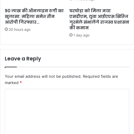
90 लाख की ऑनलाइन ठगी का
घरघोड़ा को मिला नया
खुलासा: महिला समेत तीन
एसडीएम, युवा आईएएस क्षितिज
आरोपी गिरफ्तार…
गुरभेले संभालेंगे राजस्व प्रशासन
की कमान
20 hours ago
1 day ago
Leave a Reply
Your email address will not be published.
Required fields are
marked
*
C
o
m
m
e