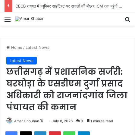
CECB रायगढ़ में ‘जूनियर साइंटिस्ट’ पर सवालों की बौछार: CM तक पहुंची शिकायत, निष्पक्ष जांच और तबादले की मांग तेज
Menu
Se
Home
/
Latest News
Latest News
छत्तीसगढ़ में प्रशासनिक सर्जरी:
घरघोड़ा के एसडीएम दुर्गा प्रसाद
अधिकारी को राजनांदगांव जिला
पंचायत की कमान
Follow
Amar Chouhan
July 8, 2026
0
1 minute read
on
Facebook
X
LinkedIn
Pinterest
WhatsApp
Telegram