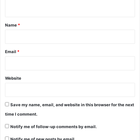
n
t
*
Name
*
Email
*
Website
Save my name, email, and website in this browser for the next
time I comment.
Notify me of follow-up comments by email.
Notify me of new posts by email.