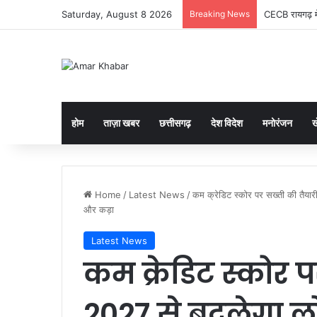
Saturday, August 8 2026
Breaking News
CECB रायगढ़ मे
होम
ताज़ा खबर
छत्तीसगढ़
देश विदेश
मनोरंजन
ख
Home
/
Latest News
/
कम क्रेडिट स्कोर पर सख्ती की तैया
और कड़ा
Latest News
कम क्रेडिट स्कोर प
2027 से बदलेगा ल