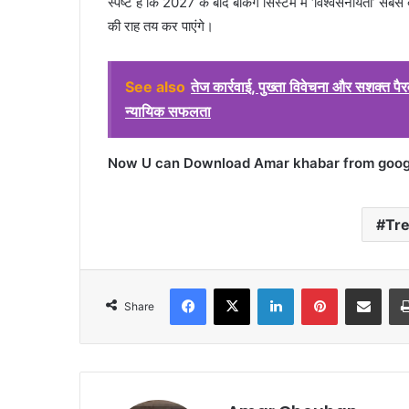
स्पष्ट है कि 2027 के बाद बैंकिंग सिस्टम में ‘विश्वसनीयता’ सबस
की राह तय कर पाएंगे।
See also
तेज कार्रवाई, पुख्ता विवेचना और सशक्त पै
न्यायिक सफलता
Now U can Download Amar khabar from google
Tr
Facebook
X
LinkedIn
Pinterest
Share via Emai
Share