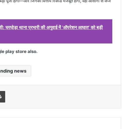
े बड़ी पूंजी होगी—और जिनका वित्तीय रिकॉर्ड मजबूत होगा, वही आसानी से कर्ज
रवी: घरघोड़ा थाना प्रभारी की अगुवाई में ‘ऑपरेशन आघात’ को बड़ी
 play store also.
ending news
l
Print