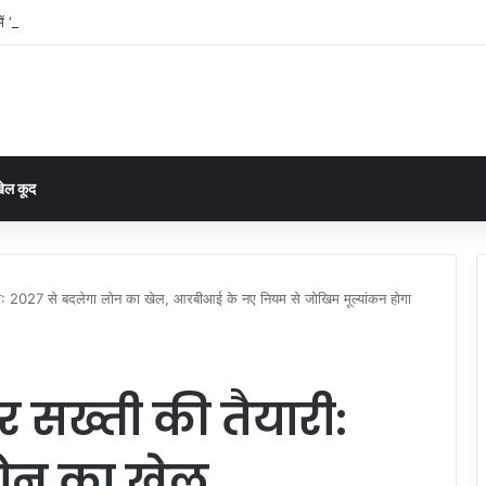
ं ‘जूनियर साइंटिस्ट’ पर सवालों की बौछार: CM तक पहुंची शिकायत, निष्पक्ष जांच और तबादले की म
ेल कूद
री: 2027 से बदलेगा लोन का खेल, आरबीआई के नए नियम से जोखिम मूल्यांकन होगा
र सख्ती की तैयारी:
ोन का खेल,