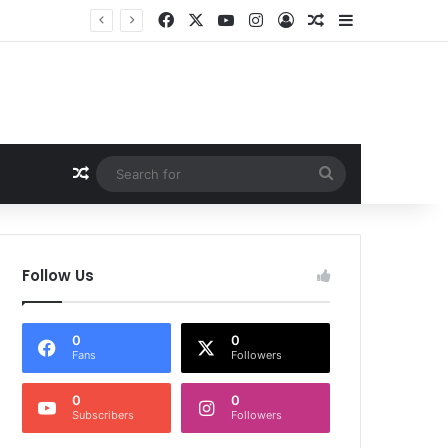
Facebook
X
YouTube
Instagram
Log In
Random Article
Sidebar
ांग तेज
Random Article
Search
for
Follow Us
0
0
Fans
Followers
0
0
Subscribers
Followers