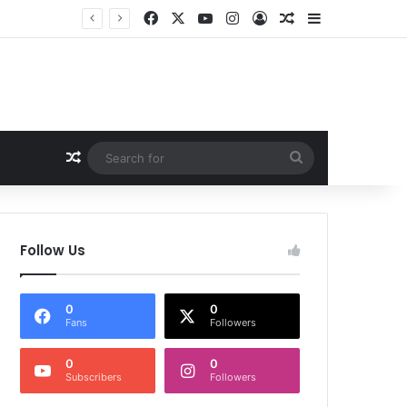
Facebook
X
YouTube
Instagram
Log In
Random Article
Sidebar
 सदस्य फरार
Random Article
Search
for
Follow Us
0
0
Fans
Followers
0
0
Subscribers
Followers