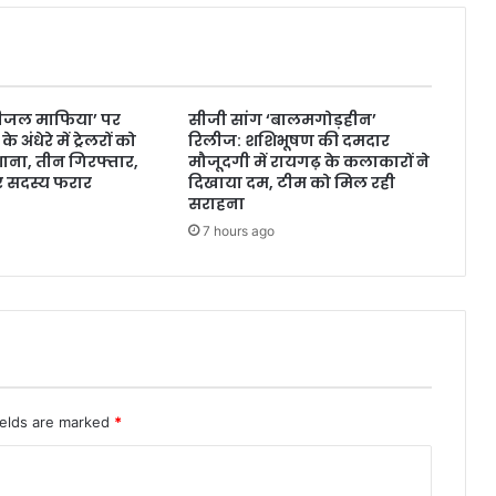
डीजल माफिया’ पर
सीजी सांग ‘बालमगोड़हीन’
 अंधेरे में ट्रेलरों को
रिलीज: शशिभूषण की दमदार
शाना, तीन गिरफ्तार,
मौजूदगी में रायगढ़ के कलाकारों ने
र सदस्य फरार
दिखाया दम, टीम को मिल रही
सराहना
7 hours ago
ields are marked
*