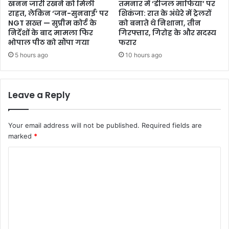
खनन जारी रखने को मिली
तमनार में ‘डीजल माफिया’ पर
राहत, लेकिन ‘जन-सुनवाई’ पर
शिकंजा: रात के अंधेरे में ट्रेलरों
NGT सख्त — सुप्रीम कोर्ट के
को बनाते थे निशाना, तीन
निर्देशों के बाद मामला फिर
गिरफ्तार, गिरोह के और सदस्य
भोपाल पीठ को सौंपा गया
फरार
5 hours ago
10 hours ago
Leave a Reply
Your email address will not be published.
Required fields are
marked
*
C
o
m
m
e