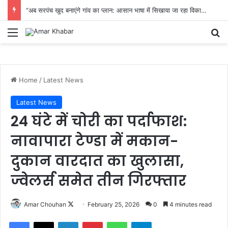
“अब सरपंच खुद बनाएंगे गांव का प्लान: आसान भाषा में सिखाया जा रहा विकास का पूरा तरीका”
Menu
Se
Home
/
Latest News
Latest News
24 घंटे में चोरी का पर्दाफाश:
नावापारा टेण्डा में मकान-
दुकान वारदात का खुलासा,
ज्वेलर्स समेत तीन गिरफ्तार
Follow
Amar Chouhan
February 25, 2026
0
4 minutes read
on
Facebook
X
LinkedIn
Pinterest
WhatsApp
Telegram