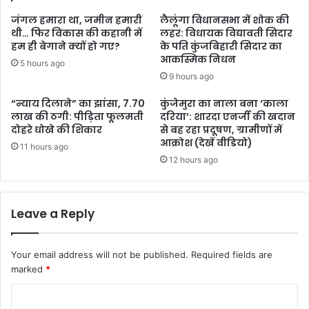
जंगल हमारा था, जमीन हमारी
लैलूंगा विधानसभा में शोक की
थी… फिर विकास की कहानी में
लहर: विधायक विद्यावती सिदार
हम ही बेगाने क्यों हो गए?
के पति कुंजबिहारी सिदार का
आकस्मिक निधन
5 hours ago
9 hours ago
“न्याय दिलाने” का झांसा, 7.70
कुंजेमुरा का नाला बना ‘काला
लाख की ठगी: पीड़िता फूलमती
दरिया’: शारदा एनर्जी की खदान
दोहरे धोखे की शिकार
से बह रहा प्रदूषण, ग्रामीणों में
आक्रोश (देखें वीडियो)
11 hours ago
12 hours ago
Leave a Reply
Your email address will not be published.
Required fields are
marked
*
C