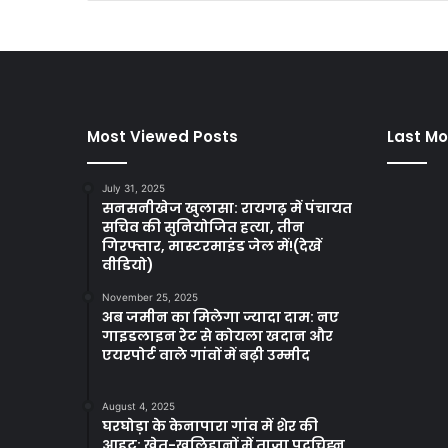
Most Viewed Posts
Last Mo
July 31, 2025
सनसनीखेज खुलासा: रायगढ़ में पंचायत
सचिव की सुनियोजित हत्या, तीन
गिरफ्तार, मास्टरमाइंड जेल में!(देखें
वीडियो)
November 25, 2025
अब जमीन का मिलेगा ज्यादा दाम: नए
गाइडलाइन रेट से कोयला खदान और
एयरपोर्ट वाले गांवों में बढ़ी उम्मीद
August 4, 2025
घरघोड़ा के केनापारा गांव में शेर की
आहट: खेत-खलिहानों में ताजा पदचिह्न,