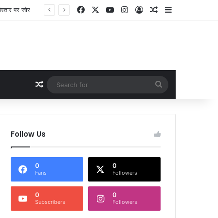
Facebook
X
YouTube
Instagram
Log In
Random Article
Sidebar
Random Article
Search
for
Follow Us
0
0
Fans
Followers
0
0
Subscribers
Followers