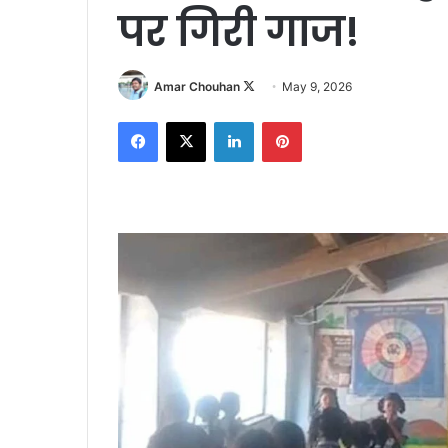
पर गिरी गाज!
Follow
Amar Chouhan
May 9, 2026
on
Facebook
X
LinkedIn
Pinterest
X