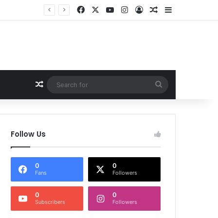
Facebook
X
YouTube
Instagram
Log In
Random Article
Sidebar
Random Article
Search
for
Follow Us
0
0
Fans
Followers
0
0
Subscribers
Followers