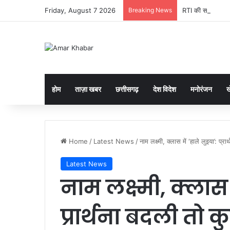
Friday, August 7 2026
Breaking News
RTI की सख्ती: सूचना
होम
ताज़ा खबर
छत्तीसगढ़
देश विदेश
मनोरंजन
ख
Home
/
Latest News
/
नाम लक्ष्मी, क्लास में ‘हाले लुइया’: प्
Latest News
नाम लक्ष्मी, क्लास 
प्रार्थना बदली तो कु