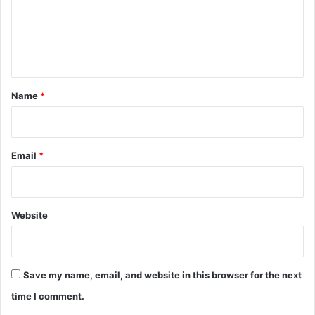
m
e
n
t
*
Name
*
Email
*
Website
Save my name, email, and website in this browser for the next
time I comment.