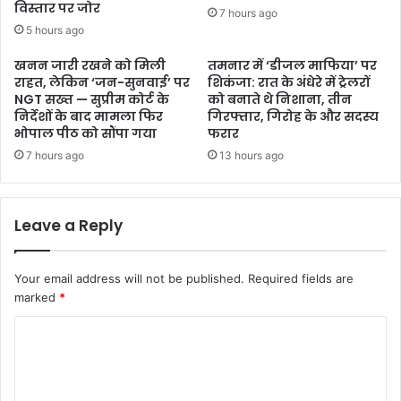
विस्तार पर जोर
7 hours ago
5 hours ago
खनन जारी रखने को मिली
तमनार में ‘डीजल माफिया’ पर
राहत, लेकिन ‘जन-सुनवाई’ पर
शिकंजा: रात के अंधेरे में ट्रेलरों
NGT सख्त — सुप्रीम कोर्ट के
को बनाते थे निशाना, तीन
निर्देशों के बाद मामला फिर
गिरफ्तार, गिरोह के और सदस्य
भोपाल पीठ को सौंपा गया
फरार
7 hours ago
13 hours ago
Leave a Reply
Your email address will not be published.
Required fields are
marked
*
C
o
m