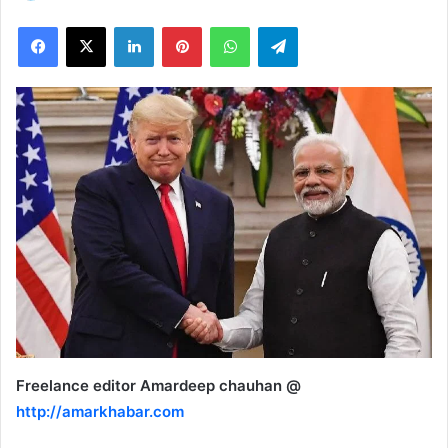
on
Facebook
X
LinkedIn
Pinterest
WhatsApp
Telegram
X
Freelance editor Amardeep chauhan @
http://amarkhabar.com