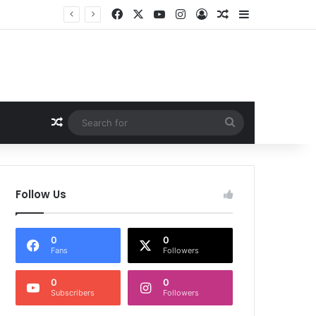
Facebook
X
YouTube
Instagram
Log In
Random Article
Sidebar
Random Article
Search
for
Follow Us
0
0
Fans
Followers
0
0
Subscribers
Followers