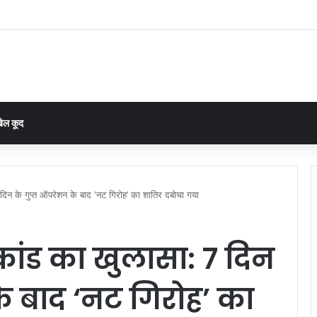
ाइन ठगी का खुलासा: महिला समेत तीन आरोपी गिरफ्तार…
ेल कूद
िन के गुप्त ऑपरेशन के बाद ‘नट गिरोह’ का शातिर दबोचा गया
ांड का खुलासा: 7 दिन
े बाद ‘नट गिरोह’ का