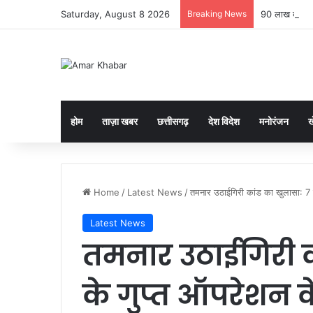
Saturday, August 8 2026
Breaking News
90 लाख की ऑनल
होम
ताज़ा खबर
छत्तीसगढ़
देश विदेश
मनोरंजन
ख
Home
/
Latest News
/
तमनार उठाईगिरी कांड का खुलासा: 7 द
Latest News
तमनार उठाईगिरी क
के गुप्त ऑपरेशन क