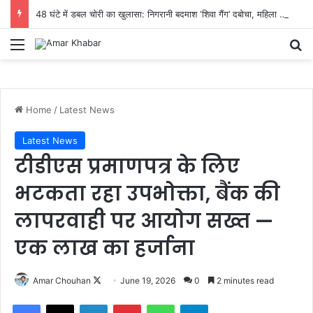
48 घंटे में डबल चोरी का खुलासा: निगरानी बदमाश ‘शिवा गैंग’ दबोचा, महिला समेत 4 गिरफ्तार, ₹2 लाख की मशरूका बरामद
Menu
Se
Home
/
Latest News
Latest News
टीडीएस प्रमाणपत्र के लिए
भटकता रहा उपभोक्ता, बैंक की
लापरवाही पर आयोग सख्त —
एक लाख का हर्जाना
Follow
Amar Chouhan
June 19, 2026
0
2 minutes read
on
Facebook
X
LinkedIn
Pinterest
WhatsApp
Telegram