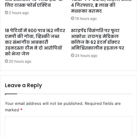
लिए टास्क फोर्स एक्टिव
4 गिरफ्तार, ₹2 लाख की
मशरूका बरामद
2 hours ago
16 hours ago
18 पेटियों में 900 पाव 162 लीटर
स्टाइपेंड विसंगति पर फूटा
एमपी की गोवा, व्हिस्की जब्त
आक्रोश: रायगढ़ मेडिकल
कर संभागीय आबकारी
कॉलेज के 62 इंटर्न डॉक्टर
उड़नदस्ता टीम ने दो आरोपियों
अनिश्चितकालीन हड़ताल पर
को भेजा जेल
24 hours ago
20 hours ago
Leave a Reply
Your email address will not be published.
Required fields are
marked
*
C
o