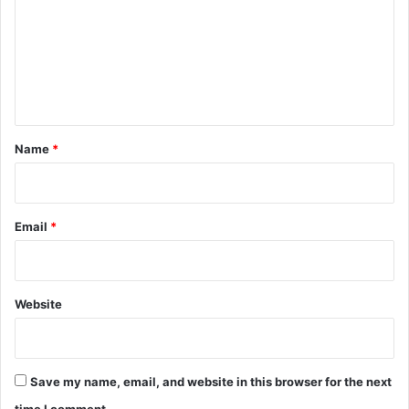
m
m
e
n
t
*
Name
*
Email
*
Website
Save my name, email, and website in this browser for the next