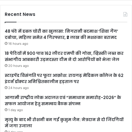
Recent News
48 घंटे में डबल चोरी का खुलासा: निगरानी बदमाश ‘शिवा गैंग’
दबोचा, महिला समेत 4 गिरफ्तार, ₹2 लाख की मशरूका बरामद
16 hours ago
18 पेटियों में 900 पाव 162 लीटर एमपी की गोवा, व्हिस्की जब्त कर
संभागीय आबकारी उड़नदस्ता टीम ने दो आरोपियों को भेजा जेल
20 hours ago
स्टाइपेंड विसंगति पर फूटा आक्रोश: रायगढ़ मेडिकल कॉलेज के 62
इंटर्न डॉक्टर अनिश्चितकालीन हड़ताल पर
24 hours ago
आगामी राष्ट्रीय लोक अदालत एवं “समाधान समारोह-2026” के
सफल आयोजन हेतु समन्वय बैठक संपन्न
1 day ago
मृत्यु के बाद भी रोशनी बन गईं कुसुम जैन: नेत्रदान से दो जिंदगियों
में जगा उजाला