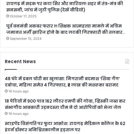
रायगढ़ में सड़क पर कटा सिर और नारियल! शहर में तंत्र-मंत्र की
सनसनी, जांच में जुटी पुलिस (देखें वीडियो)
October 17, 2025
पूर्व वनमंत्री अकबर फरार !!! शिक्षक आत्महत्या मामले में अग्रिम
जमानत अर्ज़ी ख़ारिज होने के बाद लटकी गिरफ़्तारी की तलवार..
September 15, 2024
Recent News
48 घंटे में डबल चोरी का खुलासा: निगरानी बदमाश ‘शिवा गैंग’
दबोचा, महिला समेत 4 गिरफ्तार, ₹2 लाख की मशरूका बरामद
16 hours ago
18 पेटियों में 900 पाव 162 लीटर एमपी की गोवा, व्हिस्की जब्त कर
संभागीय आबकारी उड़नदस्ता टीम ने दो आरोपियों को भेजा जेल
19 hours ago
स्टाइपेंड विसंगति पर फूटा आक्रोश: रायगढ़ मेडिकल कॉलेज के 62
इंटर्न डॉक्टर अनिश्चितकालीन हड़ताल पर