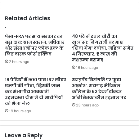
Related Articles
पेसा-FRA पर साय सरकार का
48 घंटे में डबल चोरी का
बड़ा दांव: ग्राम स्वराज, अधिकार
खुलासा: निगरानी बदमाश
और संसाधनों पर ‘लोक हक’ के
‘शिवा गैंग’ दबोचा, महिला समेत
लिए टास्क फोर्स एक्टिव
4 गिरफ्तार, ₹2 लाख की
मशरूका बरामद
2 hours ago
16 hours ago
18 पेटियों में 900 पाव 162 लीटर
स्टाइपेंड विसंगति पर फूटा
एमपी की गोवा, व्हिस्की जब्त
आक्रोश: रायगढ़ मेडिकल
कर संभागीय आबकारी
कॉलेज के 62 इंटर्न डॉक्टर
उड़नदस्ता टीम ने दो आरोपियों
अनिश्चितकालीन हड़ताल पर
को भेजा जेल
23 hours ago
19 hours ago
Leave a Reply