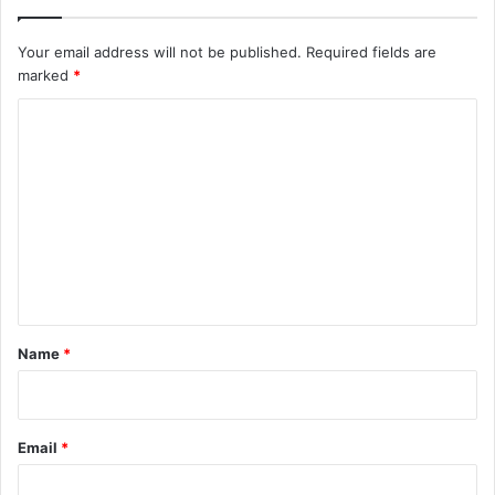
Your email address will not be published.
Required fields are
marked
*
C
o
m
m
e
n
t
*
Name
*
Email
*