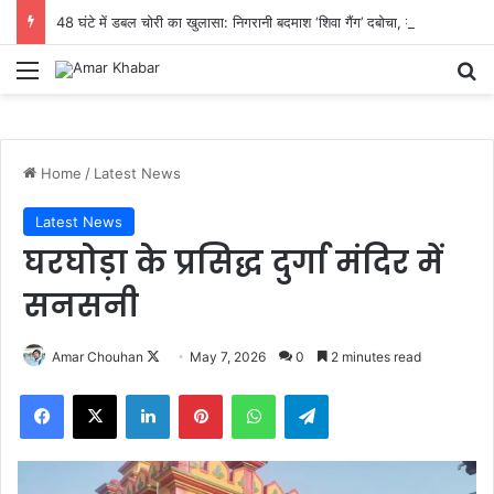
48 घंटे में डबल चोरी का खुलासा: निगरानी बदमाश ‘शिवा गैंग’ दबोचा, महिला समेत 4 गिरफ्तार, ₹2 लाख की मशरूका बरामद
Menu
Se
Home
/
Latest News
Latest News
घरघोड़ा के प्रसिद्ध दुर्गा मंदिर में
सनसनी
Follow
Amar Chouhan
May 7, 2026
0
2 minutes read
on
Facebook
X
LinkedIn
Pinterest
WhatsApp
Telegram
X