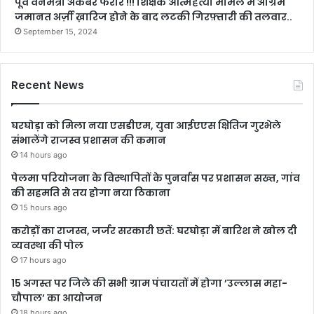
पूर्व वनमंत्री अकबर फरार !!! शिक्षक आत्महत्या मामले में अग्रिम
जमानत अर्ज़ी ख़ारिज होने के बाद लटकी गिरफ़्तारी की तलवार..
September 15, 2024
Recent News
घरघोड़ा को मिला नया एसडीएम, युवा आईएएस क्षितिज गुरभेले
संभालेंगे राजस्व प्रशासन की कमान
14 hours ago
पेलमा परियोजना के विस्थापितों के पुनर्वास पर प्रशासन सख्त, गांव
की सहमति से तय होगा नया ठिकाना
15 hours ago
करोड़ों का राजस्व, जर्जर सरकारी छतें: घरघोड़ा में बारिश ने खोल दी
व्यवस्था की पोल
17 hours ago
15 अगस्त पर जिले की सभी ग्राम पंचायतों में होगा ’उल्लास महा-
चौपाल’ का आयोजन
18 hours ago