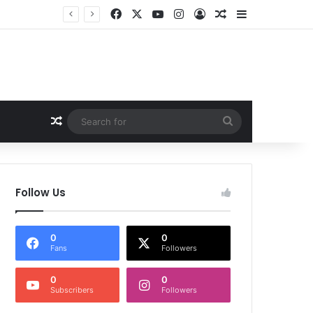
Facebook
X
YouTube
Instagram
Log In
Random Article
Sidebar
ांग तेज
Random Article
Search
for
Follow Us
0
0
Fans
Followers
0
0
Subscribers
Followers