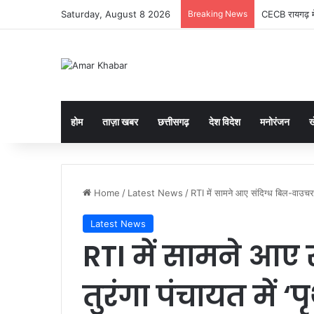
Saturday, August 8 2026
Breaking News
CECB रायगढ़ मे
होम
ताज़ा खबर
छत्तीसगढ़
देश विदेश
मनोरंजन
ख
Home
/
Latest News
/
RTI में सामने आए संदिग्ध बिल-वाउचर, 
Latest News
RTI में सामने आए 
तुरंगा पंचायत में 