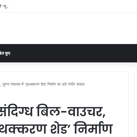
ं ‘जूनियर साइंटिस्ट’ पर सवालों की बौछार: CM तक पहुंची शिकायत, निष्पक्ष जांच और तबादले की म
ेल कूद
तुरंगा पंचायत में ‘पृथक्करण शेड’ निर्माण पर उठे गंभीर सवाल
संदिग्ध बिल-वाउचर,
‘पृथक्करण शेड’ निर्माण