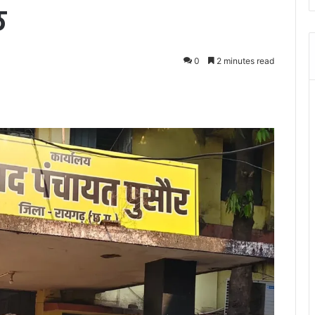
ल
0
2 minutes read