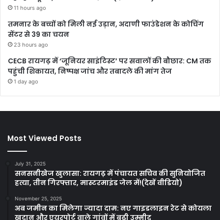
11 hours ago
तमनार के बच्चों को मिली नई उड़ान, अदाणी फाउंडेशन के कोचिंग
सेंटर से 39 का चयन
23 hours ago
CECB रायगढ़ में ‘जूनियर साइंटिस्ट’ पर सवालों की बौछार: CM तक
पहुंची शिकायत, निष्पक्ष जांच और तबादले की मांग तेज
1 day ago
Most Viewed Posts
July 31, 2025
सनसनीखेज खुलासा: रायगढ़ में पंचायत सचिव की सुनियोजित
हत्या, तीन गिरफ्तार, मास्टरमाइंड जेल में!(देखें वीडियो)
November 25, 2025
अब जमीन का मिलेगा ज्यादा दाम: नए गाइडलाइन रेट से कोयला
खदान और एयरपोर्ट वाले गांवों में बढ़ी उम्मीद