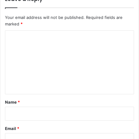
Your email address will not be published.
Required fields are
marked
*
C
o
m
m
e
n
t
*
Name
*
Email
*