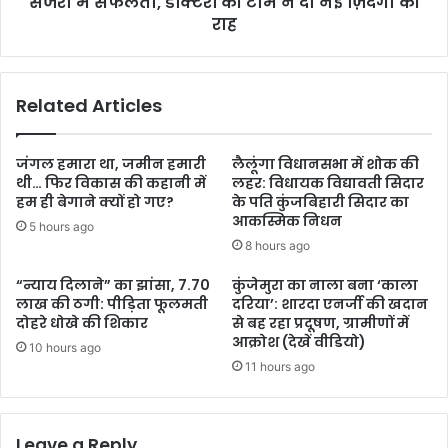
सर्जरी में सफलता, डॉक्टरों की टीम ने दी नई ज़िंदगी की
राह
Related Articles
जंगल हमारा था, जमीन हमारी
लैलूंगा विधानसभा में शोक की
थी… फिर विकास की कहानी में
लहर: विधायक विद्यावती सिदार
हम ही बेगाने क्यों हो गए?
के पति कुंजबिहारी सिदार का
आकस्मिक निधन
5 hours ago
8 hours ago
“न्याय दिलाने” का झांसा, 7.70
कुंजेमुरा का नाला बना ‘काला
लाख की ठगी: पीड़िता फूलमती
दरिया’: शारदा एनर्जी की खदान
दोहरे धोखे की शिकार
से बह रहा प्रदूषण, ग्रामीणों में
आक्रोश (देखें वीडियो)
10 hours ago
11 hours ago
Leave a Reply