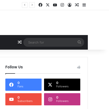
Facebook
X
YouTube
Instagram
Log In
Random Article
Sidebar
Random Article
Search
for
Follow Us
0
0
Fans
Followers
0
0
Subscribers
Followers