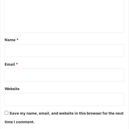
m
e
n
t
*
Name
*
Email
*
Website
Save my name, email, and website in this browser for the next
time I comment.