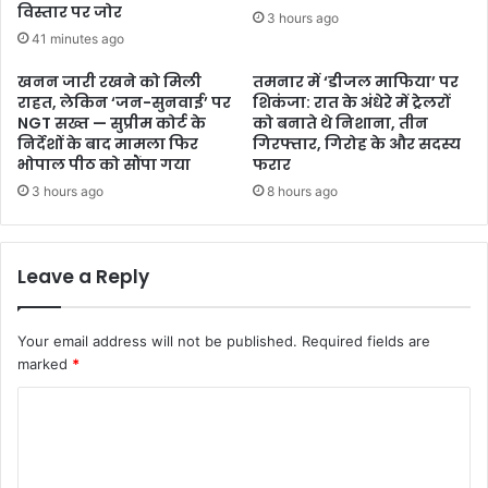
विस्तार पर जोर
3 hours ago
41 minutes ago
खनन जारी रखने को मिली
तमनार में ‘डीजल माफिया’ पर
राहत, लेकिन ‘जन-सुनवाई’ पर
शिकंजा: रात के अंधेरे में ट्रेलरों
NGT सख्त — सुप्रीम कोर्ट के
को बनाते थे निशाना, तीन
निर्देशों के बाद मामला फिर
गिरफ्तार, गिरोह के और सदस्य
भोपाल पीठ को सौंपा गया
फरार
3 hours ago
8 hours ago
Leave a Reply
Your email address will not be published.
Required fields are
marked
*
C
o
m