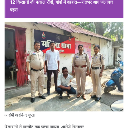
12 किसानों की फसल रौंदी, गांवों में दहशत—रातभर आग जलाकर
पहरा
आरोपी अरविन्द गुप्ता
छेड़खानी से मारपीट तक पहुंचा मामला, आरोपी गिरफ्तार