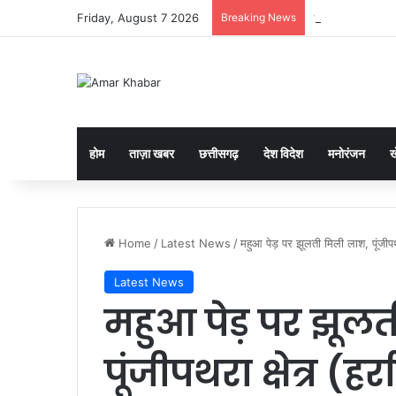
Friday, August 7 2026
Breaking News
“अब सरपंच खुद बनाए
होम
ताज़ा खबर
छत्तीसगढ़
देश विदेश
मनोरंजन
ख
Home
/
Latest News
/
महुआ पेड़ पर झूलती मिली लाश, पूंजीपथरा
Latest News
महुआ पेड़ पर झूल
पूंजीपथरा क्षेत्र (हर्