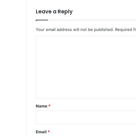
Leave a Reply
Your email address will not be published.
Required f
C
o
m
m
e
n
t
*
Name
*
Email
*