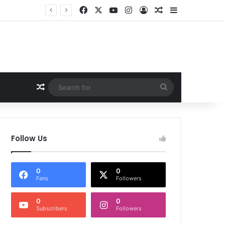
Facebook
X
YouTube
Instagram
Log In
Random Article
Sidebar
Random Article
Search
for
Follow Us
0
0
Fans
Followers
0
0
Subscribers
Followers