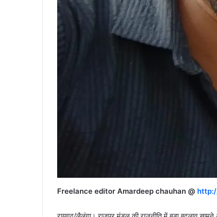
Freelance editor Amardeep chauhan @
http:
रायगढ़/लैलूंगा। राजपुर मंडल की राजनीति में बड़ा बदलाव सामने आय