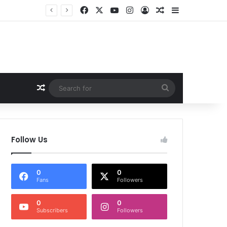
Facebook
X
YouTube
Instagram
Log In
Random Article
Sidebar
Random Article
Search
for
Follow Us
0
0
Fans
Followers
0
0
Subscribers
Followers