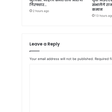
खुलासा: महिला समेत तीन आरोपी
युवा आईएएस 
गिरफ्तार…
संभालेंगे रा
कमान
2 hours ago
13 hours ag
Leave a Reply
Your email address will not be published.
Required f
C
o
m
m
e
n