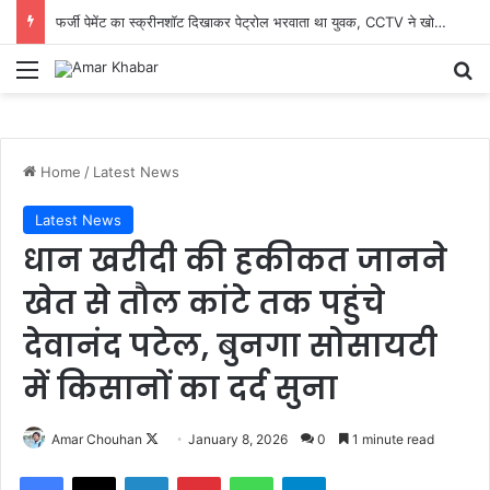
फर्जी पेमेंट का स्क्रीनशॉट दिखाकर पेट्रोल भरवाता था युवक, CCTV ने खोला राज; मारुती बलेनो समेत आरोपी गिरफ्तार
Menu
Se
Home
/
Latest News
Latest News
धान खरीदी की हकीकत जानने
खेत से तौल कांटे तक पहुंचे
देवानंद पटेल, बुनगा सोसायटी
में किसानों का दर्द सुना
Follow
Amar Chouhan
January 8, 2026
0
1 minute read
on
Facebook
X
LinkedIn
Pinterest
WhatsApp
Telegram