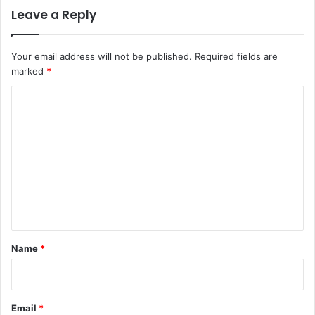
Leave a Reply
Your email address will not be published.
Required fields are
marked
*
C
o
m
m
e
n
t
*
Name
*
Email
*