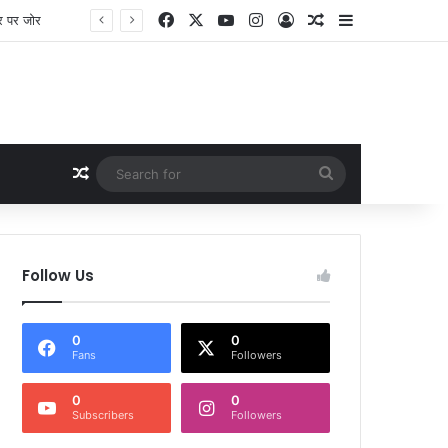
Facebook
X
YouTube
Instagram
Log In
Random Article
Sidebar
Random Article
Search
for
Follow Us
0
0
Fans
Followers
0
0
Subscribers
Followers