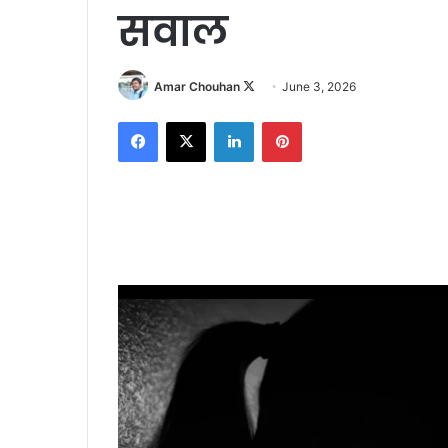
सवाल
Follow
Amar Chouhan
June 3, 2026
on
Facebook
X
LinkedIn
Pinterest
X