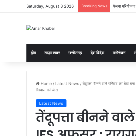
Saturday, August 8 2026
Breaking News
पेलमा परियोजना 
होम
ताज़ा खबर
छत्तीसगढ़
देश विदेश
मनोरंजन
ख
Home
/
Latest News
/
तेंदूपत्ता बीनने वाले परिवार का बेटा
विश्वास की जीत’
Latest News
तेंदूपत्ता बीनने वा
IFS अफसर : रायग