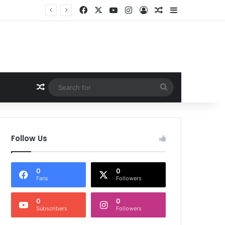
Facebook
X
YouTube
Instagram
Log In
Random Article
Sidebar
Random Article
Search
for
Follow Us
0
0
Fans
Followers
0
0
Subscribers
Followers