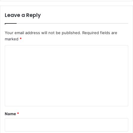
Leave a Reply
Your email address will not be published.
Required fields are
marked
*
C
o
m
m
e
n
t
*
Name
*