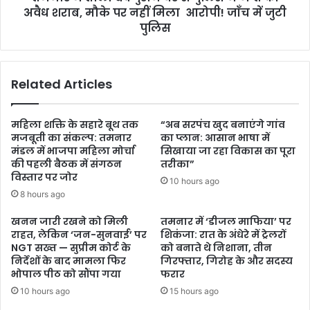
अवैध शराब, मौके पर नहीं मिला आरोपी! जाँच में जुटी
पुलिस
Related Articles
महिला शक्ति के सहारे बूथ तक
“अब सरपंच खुद बनाएंगे गांव
मजबूती का संकल्प: तमनार
का प्लान: आसान भाषा में
मंडल में भाजपा महिला मोर्चा
सिखाया जा रहा विकास का पूरा
की पहली बैठक में संगठन
तरीका”
विस्तार पर जोर
10 hours ago
8 hours ago
खनन जारी रखने को मिली
तमनार में ‘डीजल माफिया’ पर
राहत, लेकिन ‘जन-सुनवाई’ पर
शिकंजा: रात के अंधेरे में ट्रेलरों
NGT सख्त — सुप्रीम कोर्ट के
को बनाते थे निशाना, तीन
निर्देशों के बाद मामला फिर
गिरफ्तार, गिरोह के और सदस्य
भोपाल पीठ को सौंपा गया
फरार
10 hours ago
15 hours ago