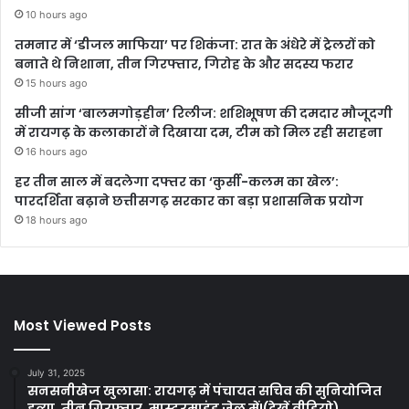
10 hours ago
तमनार में ‘डीजल माफिया’ पर शिकंजा: रात के अंधेरे में ट्रेलरों को
बनाते थे निशाना, तीन गिरफ्तार, गिरोह के और सदस्य फरार
15 hours ago
सीजी सांग ‘बालमगोड़हीन’ रिलीज: शशिभूषण की दमदार मौजूदगी
में रायगढ़ के कलाकारों ने दिखाया दम, टीम को मिल रही सराहना
16 hours ago
हर तीन साल में बदलेगा दफ्तर का ‘कुर्सी-कलम का खेल’:
पारदर्शिता बढ़ाने छत्तीसगढ़ सरकार का बड़ा प्रशासनिक प्रयोग
18 hours ago
Most Viewed Posts
July 31, 2025
सनसनीखेज खुलासा: रायगढ़ में पंचायत सचिव की सुनियोजित
हत्या, तीन गिरफ्तार, मास्टरमाइंड जेल में!(देखें वीडियो)