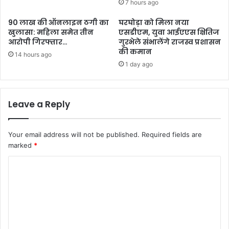
7 hours ago
90 लाख की ऑनलाइन ठगी का
घरघोड़ा को मिला नया
खुलासा: महिला समेत तीन
एसडीएम, युवा आईएएस क्षितिज
आरोपी गिरफ्तार…
गुरभेले संभालेंगे राजस्व प्रशासन
की कमान
14 hours ago
1 day ago
Leave a Reply
Your email address will not be published.
Required fields are
marked
*
C
o
m
m
e