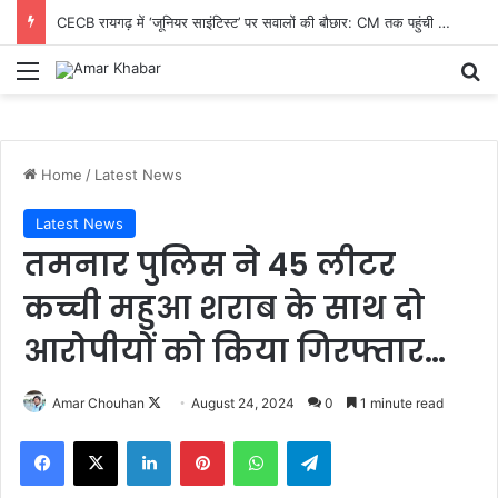
CECB रायगढ़ में ‘जूनियर साइंटिस्ट’ पर सवालों की बौछार: CM तक पहुंची शिकायत, निष्पक्ष जांच और तबादले की मांग तेज
Menu
Se
Home
/
Latest News
Latest News
तमनार पुलिस ने 45 लीटर
कच्ची महुआ शराब के साथ दो
आरोपीयों को किया गिरफ्तार…
Follow
Amar Chouhan
August 24, 2024
0
1 minute read
on
Facebook
X
LinkedIn
Pinterest
WhatsApp
Telegram
X