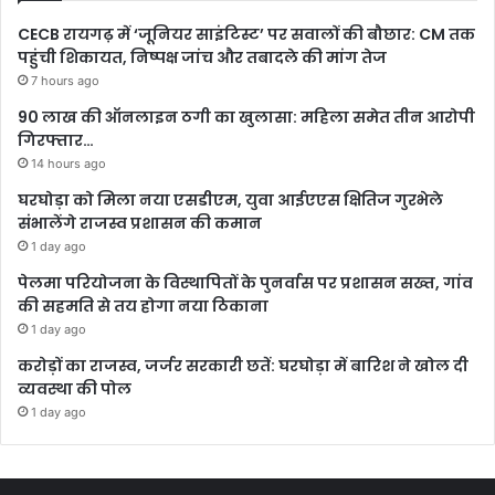
CECB रायगढ़ में ‘जूनियर साइंटिस्ट’ पर सवालों की बौछार: CM तक
पहुंची शिकायत, निष्पक्ष जांच और तबादले की मांग तेज
7 hours ago
90 लाख की ऑनलाइन ठगी का खुलासा: महिला समेत तीन आरोपी
गिरफ्तार…
14 hours ago
घरघोड़ा को मिला नया एसडीएम, युवा आईएएस क्षितिज गुरभेले
संभालेंगे राजस्व प्रशासन की कमान
1 day ago
पेलमा परियोजना के विस्थापितों के पुनर्वास पर प्रशासन सख्त, गांव
की सहमति से तय होगा नया ठिकाना
1 day ago
करोड़ों का राजस्व, जर्जर सरकारी छतें: घरघोड़ा में बारिश ने खोल दी
व्यवस्था की पोल
1 day ago