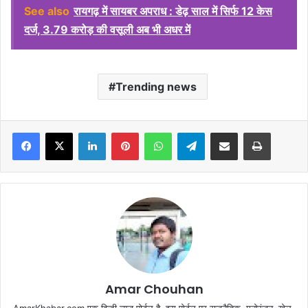
See also
रायगढ़ में सायबर अपराध : डेढ़ साल में सिर्फ 12 केस
दर्ज, 3.79 करोड़ की वसूली अब भी अधर में
Trending news
Facebook
X
LinkedIn
Pinterest
WhatsApp
Telegram
Share via Email
Print
Amar Chouhan
AmarKhabar.com एक हिन्दी न्यूज़ पोर्टल है, इस पोर्टल पर राजनैतिक, मनोरंजन, खेल-