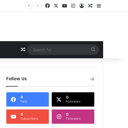
Facebook
X
YouTube
Instagram
Log In
Random Article
Sidebar
Random Article
Search
for
Follow Us
0
0
Fans
Followers
0
0
Subscribers
Followers