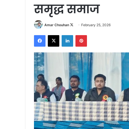
समृद्ध समाज
Follow
Amar Chouhan
February 25, 2026
on
Facebook
X
LinkedIn
Pinterest
X