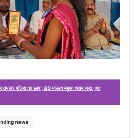
पर तमनार पुलिस का छापा, 80 पाऊच महुआ शराब जब्त, एक
ending news