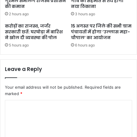
गुरभेले संभालेंगे राजस्व प्रशासन
गांव की सहमति से तय होगा
की कमान
नया ठिकाना
2 hours ago
3 hours ago
करोड़ों का राजस्व, जर्जर
15 अगस्त पर जिले की सभी ग्राम
सरकारी छतें: घरघोड़ा में बारिश
पंचायतों में होगा ’उल्लास महा-
ने खोल दी व्यवस्था की पोल
चौपाल’ का आयोजन
5 hours ago
6 hours ago
Leave a Reply
Your email address will not be published.
Required fields are
marked
*
C
o
m
m