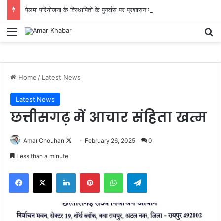
पेलमा परियोजना के विस्थापितों के पुनर्वास पर प्रशासन सख्त, गांव की सहमति से तय होगा नया ठिकाना
Menu
Se
Home
/
Latest News
Latest News
छत्तीसगढ़ में आचार संहिता खत्म
Follow
Amar Chouhan
February 26, 2025
0
on
Less than a minute
X
Facebook
X
LinkedIn
Pinterest
WhatsApp
Telegram