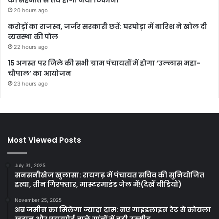
20 hours ago
करोड़ों का राजस्व, जर्जर सरकारी छतें: घरघोड़ा में बारिश ने खोल दी
व्यवस्था की पोल
22 hours ago
15 अगस्त पर जिले की सभी ग्राम पंचायतों में होगा ’उल्लास महा-
चौपाल’ का आयोजन
23 hours ago
Most Viewed Posts
July 31, 2025
सनसनीखेज खुलासा: रायगढ़ में पंचायत सचिव की सुनियोजित
हत्या, तीन गिरफ्तार, मास्टरमाइंड जेल में!(देखें वीडियो)
November 25, 2025
अब जमीन का मिलेगा ज्यादा दाम: नए गाइडलाइन रेट से कोयला
खदान और एयरपोर्ट वाले गांवों में बढ़ी उम्मीद