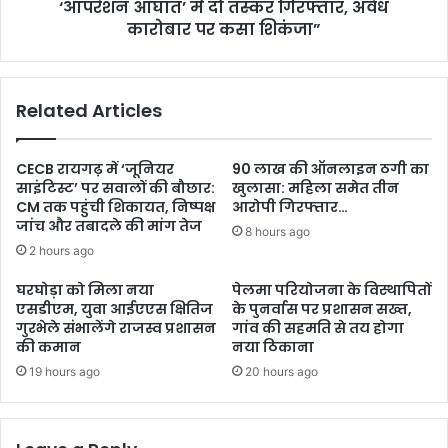
‘ऑपरेशन आघात’ में दो तस्कर गिरफ्तार, अवैध
कारोबार पर कसा शिकंजा”
Related Articles
CECB रायगढ़ में ‘जूनियर
90 लाख की ऑनलाइन ठगी का
साइंटिस्ट’ पर सवालों की बौछार:
खुलासा: महिला समेत तीन
CM तक पहुंची शिकायत, निष्पक्ष
आरोपी गिरफ्तार…
जांच और तबादले की मांग तेज
8 hours ago
2 hours ago
घरघोड़ा को मिला नया
पेलमा परियोजना के विस्थापितों
एसडीएम, युवा आईएएस क्षितिज
के पुनर्वास पर प्रशासन सख्त,
गुरभेले संभालेंगे राजस्व प्रशासन
गांव की सहमति से तय होगा
की कमान
नया ठिकाना
19 hours ago
20 hours ago