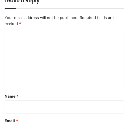
Leave a Reply
Your email address will not be published.
Required fields are
marked
*
C
o
m
m
e
n
t
*
Name
*
Email
*