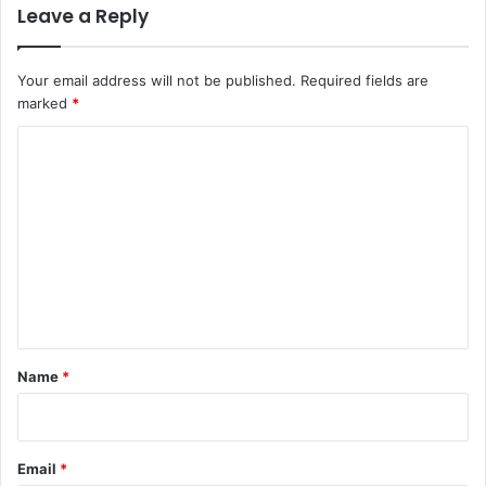
Leave a Reply
Your email address will not be published.
Required fields are
marked
*
C
o
m
m
e
n
t
*
Name
*
Email
*