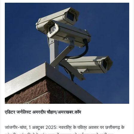
एडिटर जर्नलिस्ट अमरदीप चौहान/अमरखबर.कॉम
जांजगीर-चांपा, 1 अक्टूबर 2025: नवरात्रि के पवित्र अवसर पर छत्तीसगढ़ के