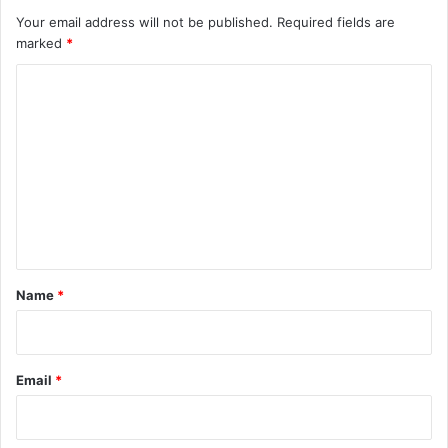
Your email address will not be published.
Required fields are
marked
*
C
o
m
m
e
n
t
*
Name
*
Email
*