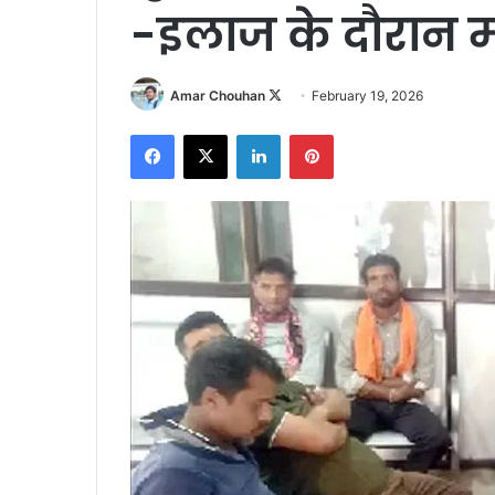
-इलाज के दौरान मौ
Follow
Amar Chouhan
February 19, 2026
on
Facebook
X
LinkedIn
Pinterest
X