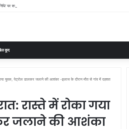
िधि’ पर सख्ती: RTI के बाद घरघोड़ा जनपद में मची हलचल, 14 अगस्त तक पूरा हिसाब देने का निर्
ेल कूद
का गया युवक, पेट्रोल डालकर जलाने की आशंका -इलाज के दौरान मौत से गांव में दहशत
त: रास्ते में रोका गया
लकर जलाने की आशंका