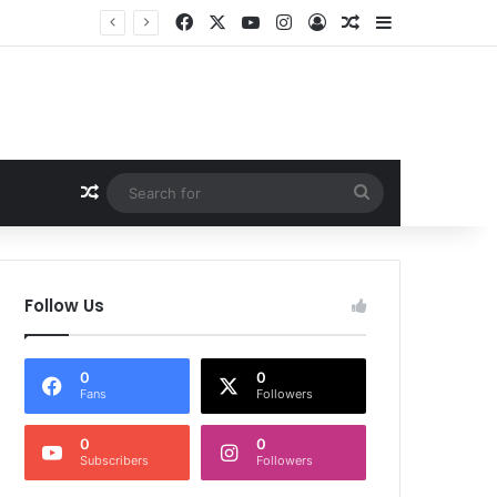
Facebook
X
YouTube
Instagram
Log In
Random Article
Sidebar
देश
Random Article
Search
for
Follow Us
0
0
Fans
Followers
0
0
Subscribers
Followers