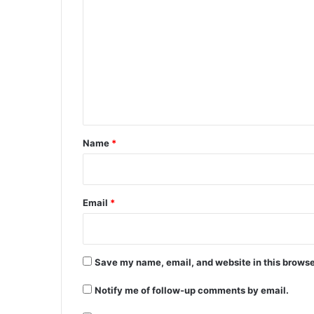
o
m
m
e
n
t
*
Name
*
Email
*
Save my name, email, and website in this browse
Notify me of follow-up comments by email.