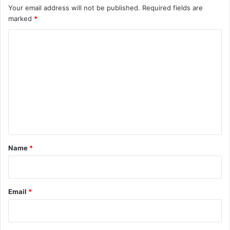
Your email address will not be published.
Required fields are
marked
*
C
o
m
m
e
n
t
*
Name
*
Email
*