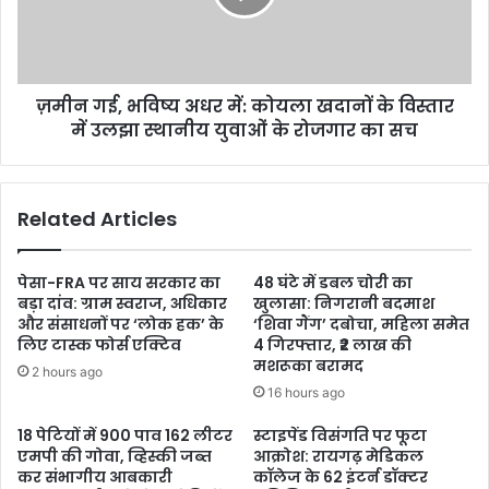
ज़मीन गई, भविष्य अधर में: कोयला खदानों के विस्तार
में उलझा स्थानीय युवाओं के रोजगार का सच
Related Articles
पेसा-FRA पर साय सरकार का
48 घंटे में डबल चोरी का
बड़ा दांव: ग्राम स्वराज, अधिकार
खुलासा: निगरानी बदमाश
और संसाधनों पर ‘लोक हक’ के
‘शिवा गैंग’ दबोचा, महिला समेत
लिए टास्क फोर्स एक्टिव
4 गिरफ्तार, ₹2 लाख की
मशरूका बरामद
2 hours ago
16 hours ago
18 पेटियों में 900 पाव 162 लीटर
स्टाइपेंड विसंगति पर फूटा
एमपी की गोवा, व्हिस्की जब्त
आक्रोश: रायगढ़ मेडिकल
कर संभागीय आबकारी
कॉलेज के 62 इंटर्न डॉक्टर